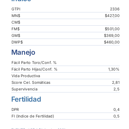
GTPI
2336
MN$
$427,00
CM$
FM$
$501,00
GM$
$369,00
DWP$
$460,00
Manejo
Fácil Parto Toro/Conf. %
Fácil Parto Hijas/Conf. %
1,30%
Vida Productiva
Score Cel. Somáticas
2,81
Supervivencia
2,5
Fertilidad
DPR
0,4
FI (Indice de Fertilidad)
0,5