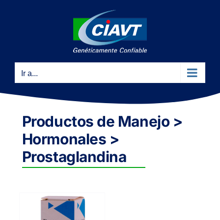
Saltar
al
contenido
Ir a...
Productos de Manejo >
Hormonales >
Prostaglandina