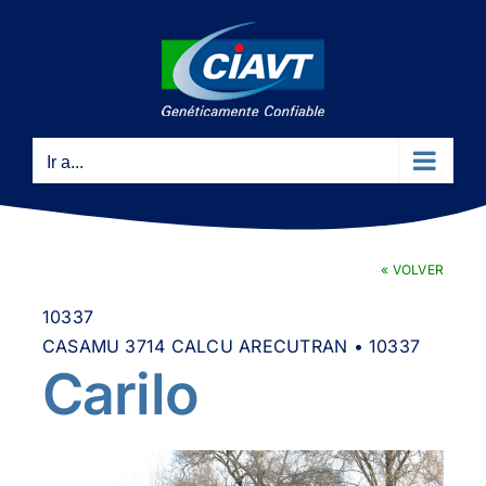
Saltar
al
contenido
Ir a...
« VOLVER
10337
CASAMU 3714 CALCU ARECUTRAN • 10337
Carilo