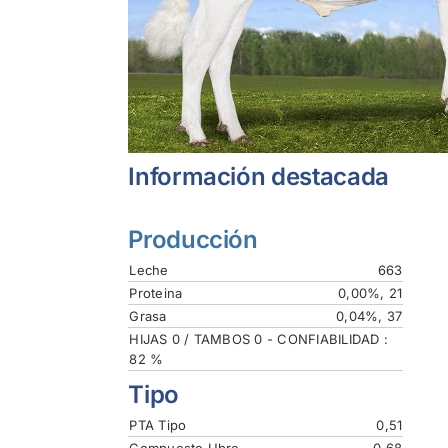
Información destacada
Producción
Leche
663
Proteina
0,00%, 21
Grasa
0,04%, 37
HIJAS 0 / TAMBOS 0 - CONFIABILIDAD :
82 %
Tipo
PTA Tipo
0,51
Compuesto Ubre
0,68