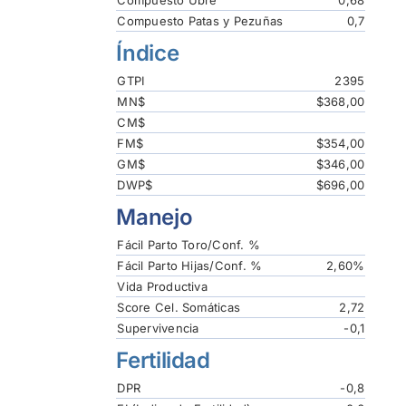
Compuesto Patas y Pezuñas
0,7
Índice
GTPI
2395
MN$
$368,00
CM$
FM$
$354,00
GM$
$346,00
DWP$
$696,00
Manejo
Fácil Parto Toro/Conf. %
Fácil Parto Hijas/Conf. %
2,60%
Vida Productiva
Score Cel. Somáticas
2,72
Supervivencia
-0,1
Fertilidad
DPR
-0,8