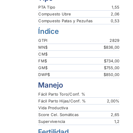
PTA Tipo
1,55
Compuesto Ubre
2,06
Compuesto Patas y Pezuñas
0,53
Índice
GTPI
2829
MN$
$836,00
CM$
FM$
$734,00
GM$
$755,00
DWP$
$850,00
Manejo
Fácil Parto Toro/Conf. %
Fácil Parto Hijas/Conf. %
2,00%
Vida Productiva
Score Cel. Somáticas
2,65
Supervivencia
1,2
Fertilidad