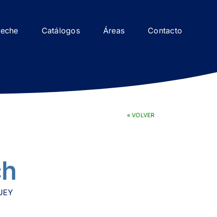
Leche
Catálogos
Áreas
Contacto
« VOLVER
ch
UEY