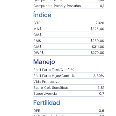
Compuesto Patas y Pezuñas
-0,1
Índice
GTPI
2326
MN$
$325,00
CM$
FM$
$280,00
GM$
$311,00
DWP$
$270,00
Manejo
Fácil Parto Toro/Conf. %
Fácil Parto Hijas/Conf. %
2,30%
Vida Productiva
Score Cel. Somáticas
2,81
Supervivencia
0,7
Fertilidad
DPR
0,6