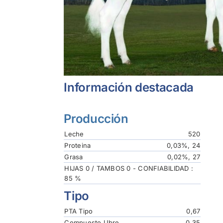
Información destacada
Producción
Leche
520
Proteina
0,03%, 24
Grasa
0,02%, 27
HIJAS 0 / TAMBOS 0 - CONFIABILIDAD :
85 %
Tipo
PTA Tipo
0,67
Compuesto Ubre
0,35