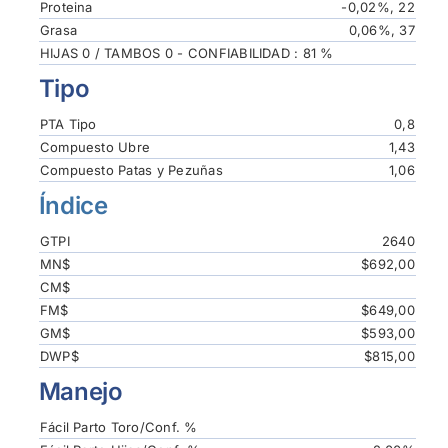
Proteina
-0,02%, 22
Grasa
0,06%, 37
HIJAS 0 / TAMBOS 0 - CONFIABILIDAD : 81 %
Tipo
PTA Tipo
0,8
Compuesto Ubre
1,43
Compuesto Patas y Pezuñas
1,06
Índice
GTPI
2640
MN$
$692,00
CM$
FM$
$649,00
GM$
$593,00
DWP$
$815,00
Manejo
Fácil Parto Toro/Conf. %